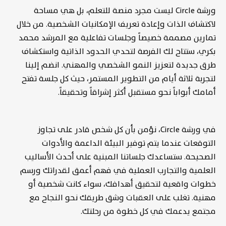
ورشة Circle ليست مجرد منصة للتعلم، بل هي مساحة
لاكتشاف الذات وإعادة تعريف الإمكانيات الشخصية. من خلال
تمارين مصممة خصيصاً وجلسات تفاعلية مع المرشد محمد
بكري، ستتاح لك الفرصة لتحدي الحدود الذاتية واستكشاف
طرق جديدة لتعزيز النمو الشخصي والمهني. انضم إلينا
لتجربة ثلاثة أيام من التطوير المستمر، حيث كل جلسة تفتح
أمامك أبواباً نحو مستقبل أكثر إشراقاً وتحقيقاً.
في ورشة Circle، نؤمن بأن كل شخص قادر على تجاوز
التوقعات عندما يتم توفير البيئة الداعمة والأدوات
الصحيحة. ستساعدك جلساتنا المبنية على أحدث الأساليب
العلمية والتجارب العملية في فهم أعمق لقدراتك ورسم
خطوات واقعية لتحقيق أهدافك، سواء كانت شخصية أو
مهنية. تغلب على العقبات وشق طريقك نحو النجاح مع
مجتمع يدعمك في كل خطوة من رحلتك.