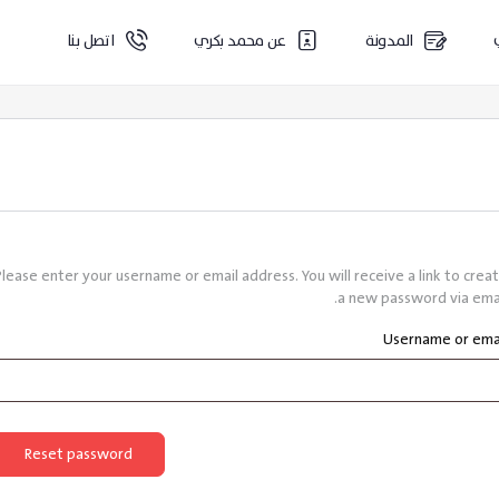
المدونة
عن محمد بكري
اتصل بنا
Please enter your username or email address. You will receive a link to crea
a new password via emai
Username or ema
Reset password